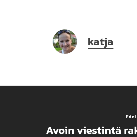
katja
Edell
Avoin viestintä r