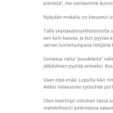
pienistä”, me vastaamme kuoros
Nykyään mokailu on kasvanut oma
Tällä skandaalimarkkinoinnilla
sen kuin kasvaa. Ja kun pyytää 
verran tunnetumpana tekijänä ku
Somessa näitä ”puudeleita” näkee
jälkikäteen pyytää anteeksi. K
Vaan eipä enää. Lopulta kävi nim
Aleksi Valavuoren työsuhde purk
Olen miettinyt olikohan tässä 
mahdollisesti jonkinlaisia va