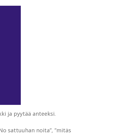
i ja pyytää anteeksi.
”No sattuuhan noita”, ”mitäs