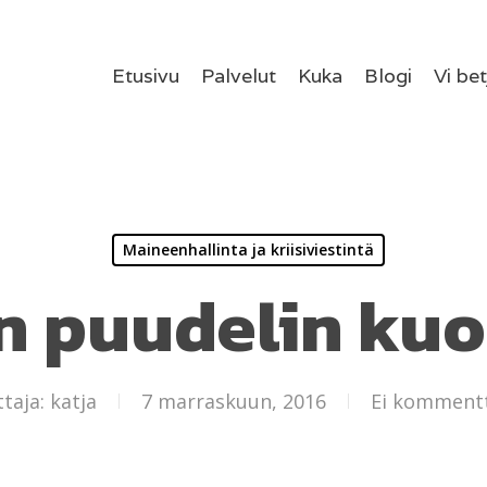
Etusivu
Palvelut
Kuka
Blogi
Vi be
Maineenhallinta ja kriisiviestintä
n puudelin ku
ttaja:
katja
7 marraskuun, 2016
Ei komment