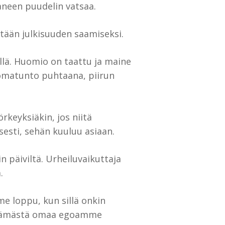
neen puudelin vatsaa.
tään julkisuuden saamiseksi.
llä. Huomio on taattu ja maine
 omatunto puhtaana, piirun
rkeyksiäkin, jos niitä
esti, sehän kuuluu asiaan.
n päiviltä. Urheiluvaikuttaja
.
e loppu, kun sillä onkin
ittämästä omaa egoamme