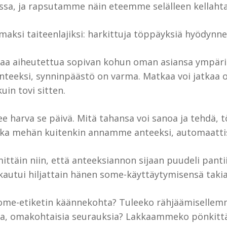
sa, ja rapsutamme näin eteemme selälleen kellahta
ksi taiteenlajiksi: harkittuja töppäyksiä hyödynne
 saa aiheutettua sopivan kohun oman asiansa ympäri
anteeksi, synninpäästö on varma. Matkaa voi jatkaa
in tovi sitten.
 harva se päivä. Mitä tahansa voi sanoa ja tehdä, tö
oska mehän kuitenkin annamme anteeksi, automaattis
ittäin niin, että anteeksiannon sijaan puudeli pantii
autui hiljattain hänen some-käyttäytymisensä takia
some-etiketin käännekohta? Tuleeko rähjäämisellemm
kavia, omakohtaisia seurauksia? Lakkaammeko pönk