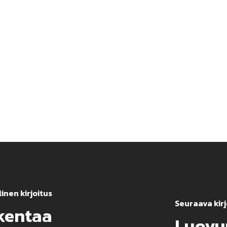
inen kirjoitus
Seuraava kirj
akentaa
Luovu