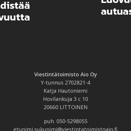
edistää
autuas
vuutta
Viestintätoimisto Aio Oy
Y-tunnus 2702821-4
Katja Hautoniemi
Hovilankuja 3 c 10
20660 LITTOINEN
puh.
050-5298055
etunimi.sukunimi@viestintatoimistoaio.fi