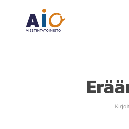
Skip
to
main
content
Erää
Kirjoi