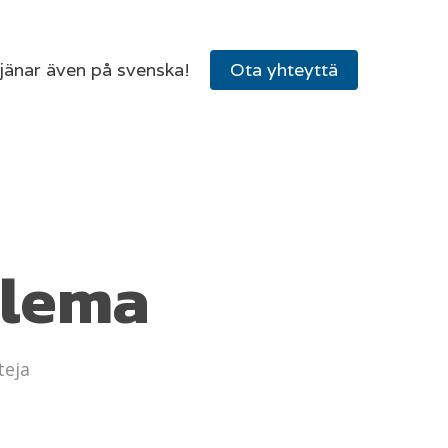
tjänar även på svenska!
Ota yhteyttä
olema
teja