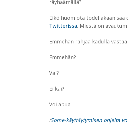
räyhäämällä?
Eikö huomiota todellakaan saa 
Twitterissä
. Miestä on avautumi
Emmehän rähjää kadulla vastaan
Emmehän?
Vai?
Ei kai?
Voi apua.
(
Some-käyttäytymisen ohjeita voit