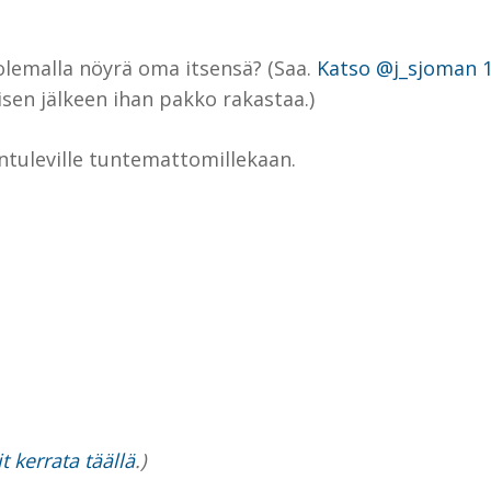
olemalla nöyrä oma itsensä? (Saa.
Katso @j_sjoman 1 
sen jälkeen ihan pakko rakastaa.)
tuleville tuntemattomillekaan.
 kerrata täällä
.)