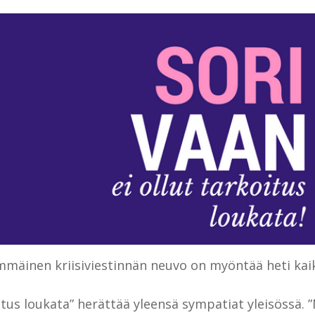
mäinen kriisiviestinnän neuvo on myöntää heti kaikk
itus loukata” herättää yleensä sympatiat yleisössä. 