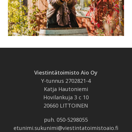
Viestintätoimisto Aio Oy
Y-tunnus 2702821-4
Katja Hautoniemi
Hovilankuja 3 c 10
20660 LITTOINEN
puh.
050-5298055
etunimi.sukunimi@viestintatoimistoaio.fi