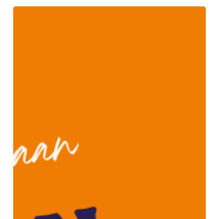
Tästä
syystä
asiantuntijan
on
hyvä
näkyä
somessa