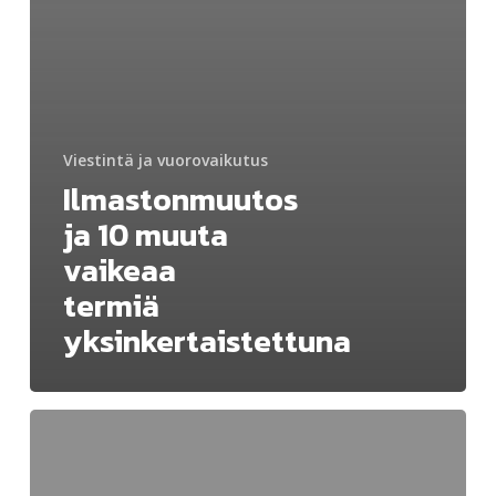
Viestintä ja vuorovaikutus
Ilmastonmuutos
ja 10 muuta
vaikeaa
termiä
yksinkertaistettuna
Poliittisen
retoriikan
täyskäännös