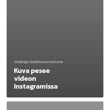
Vinkkejä sisällöntuotantoon
Kuva pesee
videon
Instagramissa
Testasimme