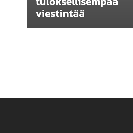
tuloksellisempaa
viestintää