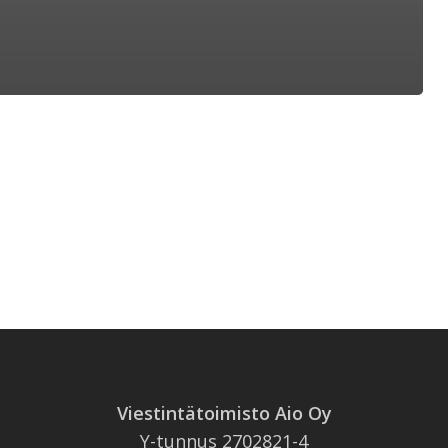
Viestintätoimisto Aio Oy
Y-tunnus 2702821-4