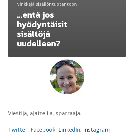
Vinkkejä sisällöntuotantoon
…entä jos
hyödyntäisit
sisältöjä
uudelleen?
Viestijä, ajattelija, sparraaja.
Twitter
,
Facebook
,
LinkedIn
,
Instagram