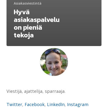
Asiakasviestintä
Hyvä
asiakaspalvelu
on pieniä
tekoja
Viestijä, ajattelija, sparraaja.
Twitter
,
Facebook
,
LinkedIn
,
Instagram