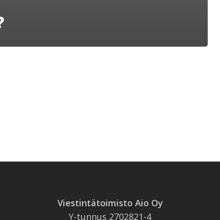
?
Viestintätoimisto Aio Oy
Y-tunnus 2702821-4