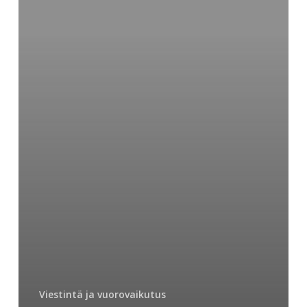
tuli
arkea
Viestintä ja vuorovaikutus