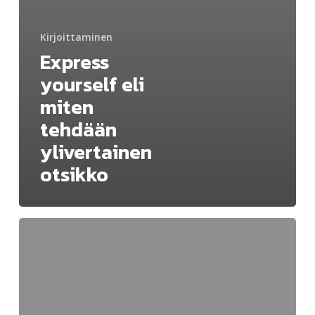
Kirjoittaminen
Express
yourself eli
miten
tehdään
ylivertainen
otsikko
Otsikko
kruunaa
blogisi
ja
houkuttelee