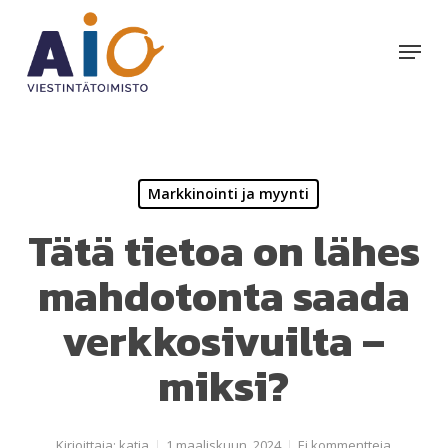
Skip
to
Menu
main
content
Markkinointi ja myynti
Tätä tietoa on lähes
mahdotonta saada
verkkosivuilta –
miksi?
Kirjoittaja:
katja
1 maaliskuun, 2024
Ei kommentteja