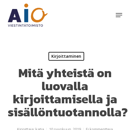
Skip
to
Menu
main
content
Kirjoittaminen
Mitä yhteistä on
luovalla
kirjoittamisella ja
sisällöntuotannolla?
Kirjoittaja:
katja
10 syyskuun, 2019
Ei kommentteja