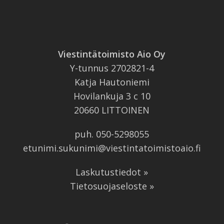
Viestintätoimisto Aio Oy
Y-tunnus 2702821-4
Katja Hautoniemi
Hovilankuja 3 c 10
20660 LITTOINEN
puh.
050-5298055
etunimi.sukunimi@viestintatoimistoaio.fi
Laskutustiedot »
Tietosuojaseloste »