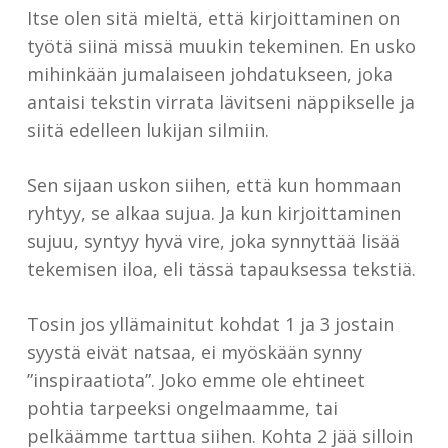
Itse olen sitä mieltä, että kirjoittaminen on
työtä siinä missä muukin tekeminen. En usko
mihinkään jumalaiseen johdatukseen, joka
antaisi tekstin virrata lävitseni näppikselle ja
siitä edelleen lukijan silmiin.
Sen sijaan uskon siihen, että kun hommaan
ryhtyy, se alkaa sujua. Ja kun kirjoittaminen
sujuu, syntyy hyvä vire, joka synnyttää lisää
tekemisen iloa, eli tässä tapauksessa tekstiä.
Tosin jos yllämainitut kohdat 1 ja 3 jostain
syystä eivät natsaa, ei myöskään synny
”inspiraatiota”. Joko emme ole ehtineet
pohtia tarpeeksi ongelmaamme, tai
pelkäämme tarttua siihen. Kohta 2 jää silloin