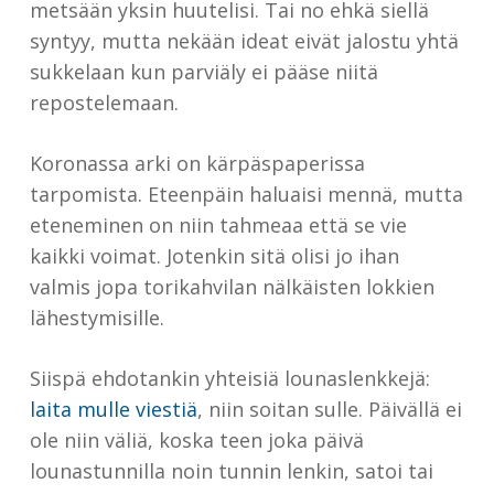
metsään yksin huutelisi. Tai no ehkä siellä
syntyy, mutta nekään ideat eivät jalostu yhtä
sukkelaan kun parviäly ei pääse niitä
repostelemaan.
Koronassa arki on kärpäspaperissa
tarpomista. Eteenpäin haluaisi mennä, mutta
eteneminen on niin tahmeaa että se vie
kaikki voimat. Jotenkin sitä olisi jo ihan
valmis jopa torikahvilan nälkäisten lokkien
lähestymisille.
Siispä ehdotankin yhteisiä lounaslenkkejä:
laita mulle viestiä
, niin soitan sulle. Päivällä ei
ole niin väliä, koska teen joka päivä
lounastunnilla noin tunnin lenkin, satoi tai