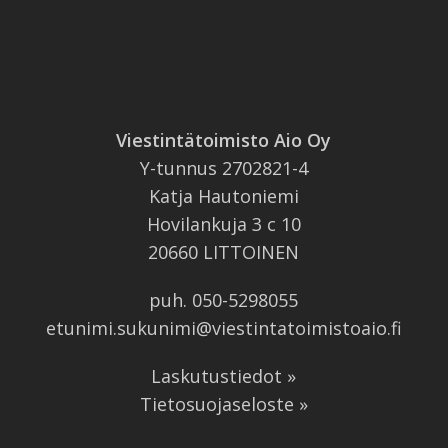
Viestintätoimisto Aio Oy
Y-tunnus 2702821-4
Katja Hautoniemi
Hovilankuja 3 c 10
20660 LITTOINEN
puh.
050-5298055
etunimi.sukunimi@viestintatoimistoaio.fi
Laskutustiedot »
Tietosuojaseloste »