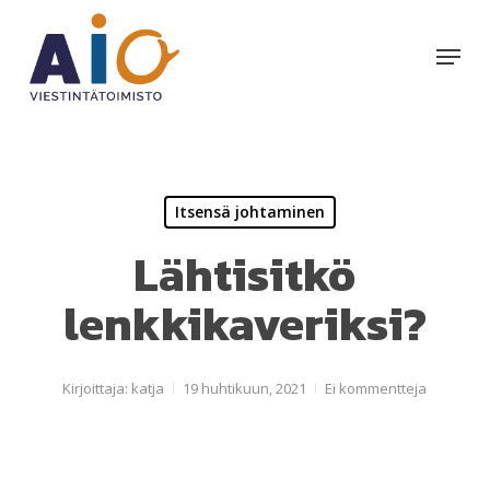
Skip
to
Menu
main
content
Itsensä johtaminen
Lähtisitkö
lenkkikaveriksi?
Kirjoittaja:
katja
19 huhtikuun, 2021
Ei kommentteja