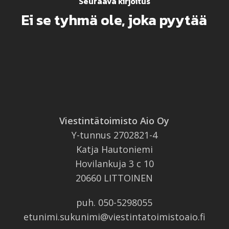
Seuraava kirjoitus
Ei se tyhmä ole, joka pyytää
Viestintätoimisto Aio Oy
Y-tunnus 2702821-4
Katja Hautoniemi
Hovilankuja 3 c 10
20660 LITTOINEN
puh.
050-5298055
etunimi.sukunimi@viestintatoimistoaio.fi