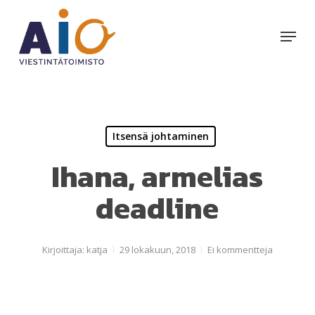
Skip
to
Menu
main
content
Itsensä johtaminen
Ihana, armelias
deadline
Kirjoittaja:
katja
29 lokakuun, 2018
Ei kommentteja