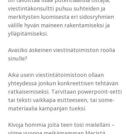
on tavoittaa lisää potentiaalisia ostajia,
viestintäkonsultti puhuu suhteiden ja
merkitysten luomisesta eri sidosryhmien
välille hyvän maineen rakentamiseksi ja
ylläpitämiseksi.
Avasiko äskeinen viestinätoimiston roolia
sinulle?
Aika usein viestintätoimistoon ollaan
yhteydessä jonkun konkreettisen tehtävän
ratkaisemiseksi. Tarvitaan powerpoint-setti
tai teksti vaikkapa esitteeseen, tai some-
materiaalia kampanjan tueksi.
Kivoja hommia joita teen tosi mielelläni –
viime vuonna meikämamman Macistä