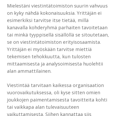
Mielestäni viestintätoimiston suurin vahvuus
on kyky nähdä kokonaisuuksia. Yrittäjän ei
esimerkiksi tarvitse itse tietää, millä
kanavalla kohderyhmä parhaiten tavoitetaan
tai minkä tyyppisellä sisällöllä se sitoutetaan,
se on viestintätoimiston erityisosaamista.
Yrittäjän ei myöskään tarvitse miettiä
tekemisen tehokkuutta, kun tulosten
mittaamisesta ja analysoimisesta huolehtii
alan ammattilainen.
Viestintää tarvitaan kaikessa organisaation
vuorovaikutuksessa, oli kyse sitten omien
joukkojen paimentamisesta tavoitteita kohti
tai vaikkapa alan tulevaisuuteen
vaikuttamisesta. Siihen kannattaa siis