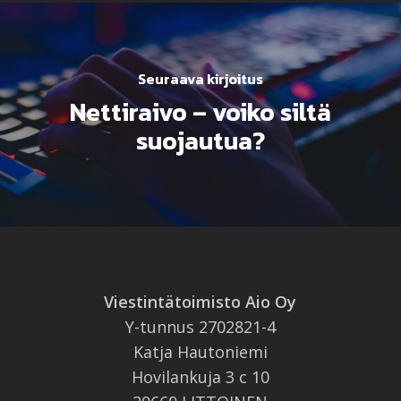
Seuraava kirjoitus
Nettiraivo – voiko siltä
suojautua?
Viestintätoimisto Aio Oy
Y-tunnus 2702821-4
Katja Hautoniemi
Hovilankuja 3 c 10