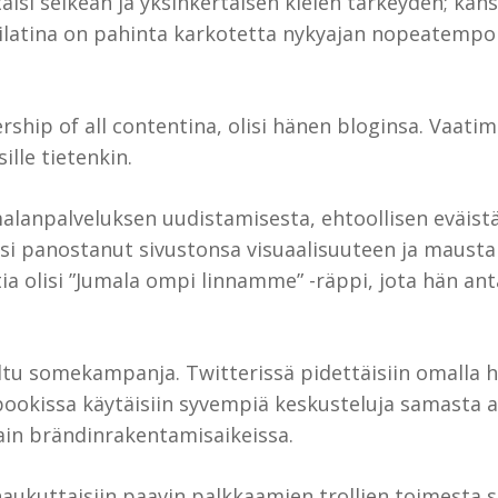
i selkeän ja yksinkertaisen kielen tärkeyden; kansa
latina on pahinta karkotetta nykyajan nopeatempoi
rship of all contentina, olisi hänen bloginsa. Vaat
lle tietenkin.
malanpalveluksen uudistamisesta, ehtoollisen eväist
i panostanut sivustonsa visuaalisuuteen ja maustaisi
tia olisi ”Jumala ompi linnamme” -räppi, jota hän an
ltu somekampanja. Twitterissä pidettäisiin omalla h
ookissa käytäisiin syvempiä keskusteluja samasta ai
ain brändinrakentamisaikeissa.
 haukuttaisiin paavin palkkaamien trollien toimesta