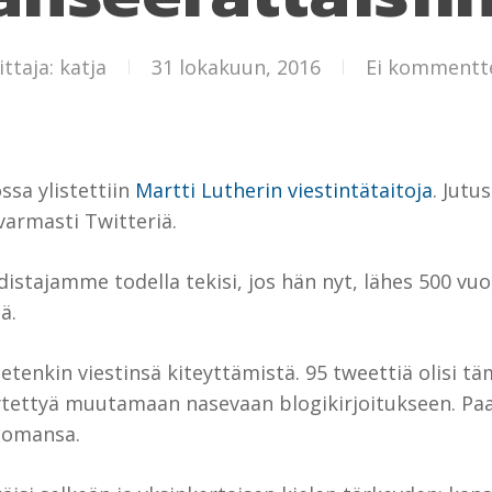
ittaja:
katja
31 lokakuun, 2016
Ei kommentt
ssa ylistettiin
Martti Lutherin viestintätaitoja
. Jutu
varmasti Twitteriä.
stajamme todella tekisi, jos hän nyt, lähes 500 vu
ä.
tenkin viestinsä kiteyttämistä. 95 tweettiä olisi täm
ytettyä muutamaan nasevaan blogikirjoitukseen. Paavi
n omansa.