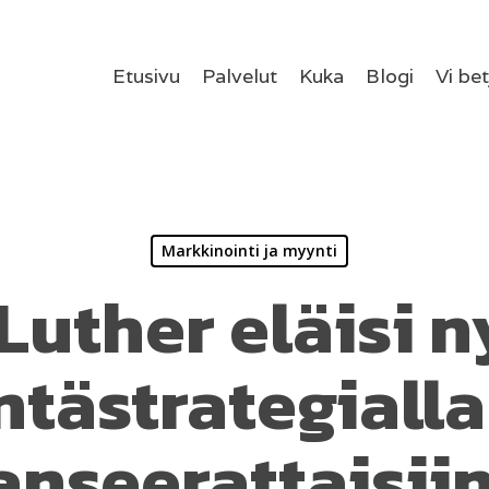
Etusivu
Palvelut
Kuka
Blogi
Vi be
Markkinointi ja myynti
Luther eläisi n
ntästrategialla
anseerattaisii