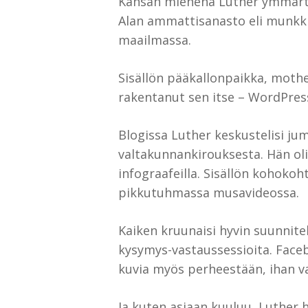
Kansan miehenä Luther ymmärtäis
Alan ammattisanasto eli munkki
maailmassa.
Sisällön pääkallonpaikka, mothe
rakentanut sen itse – WordPressi
Blogissa Luther keskustelisi ju
valtakunnankirouksesta. Hän olis
infograafeilla. Sisällön kohokoh
pikkutuhmassa musavideossa.
Kaiken kruunaisi hyvin suunnite
kysymys-vastaussessioita. Faceb
kuvia myös perheestään, ihan v
Ja kuten asiaan kuuluu, Luther