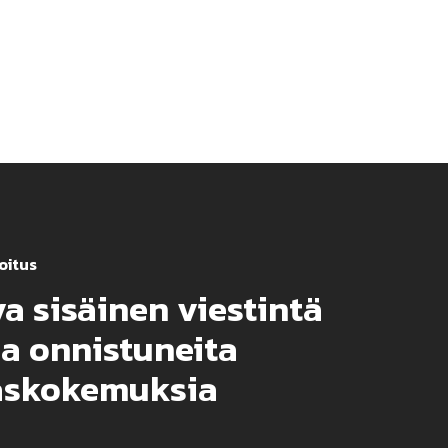
oitus
a sisäinen viestintä
a onnistuneita
askokemuksia