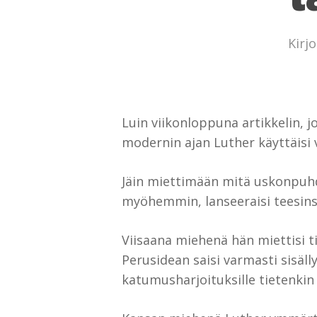
Kirjo
Luin viikonloppuna artikkelin, jo
modernin ajan Luther käyttäisi 
Jäin miettimään mitä uskonpuhdi
myöhemmin, lanseeraisi teesins
Viisaana miehenä hän miettisi tie
Perusidean saisi varmasti sisäll
katumusharjoituksille tietenki