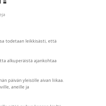
eja
ssa todetaan leikkisästi, että
otta alkuperäistä ajankohtaa
än päivän yleisölle aivan liikaa.
lle, aneille ja