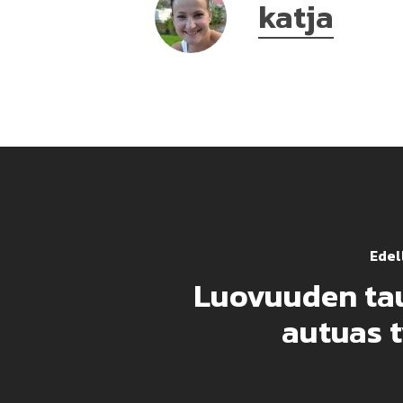
katja
Edell
Luovuuden tau
autuas 