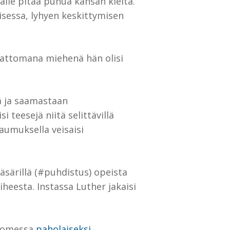
lle pitää puhua kansan kieltä.
sessa, lyhyen keskittymisen
imattomana miehenä hän olisi
ä ja saamastaan
 teesejä niitä selittävillä
taumuksella veisaisi
äsärillä (#puhdistus) opeista
heesta. Instassa Luther jakaisi
 somessa
paholaiseksi