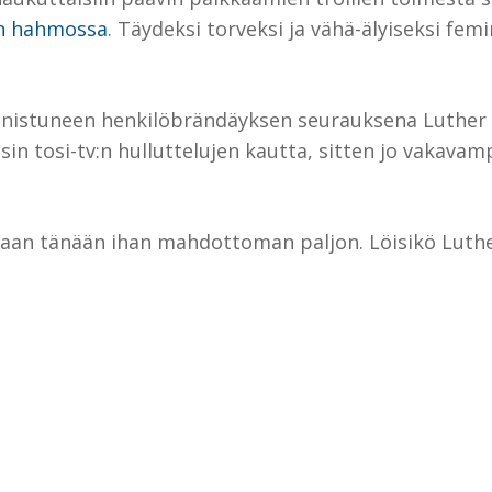
n hahmossa
. Täydeksi torveksi ja vähä-älyiseksi fem
nistuneen henkilöbrändäyksen seurauksena Luther 
sin tosi-tv:n hulluttelujen kautta, sitten jo vakava
tetaan tänään ihan mahdottoman paljon. Löisikö Luthe