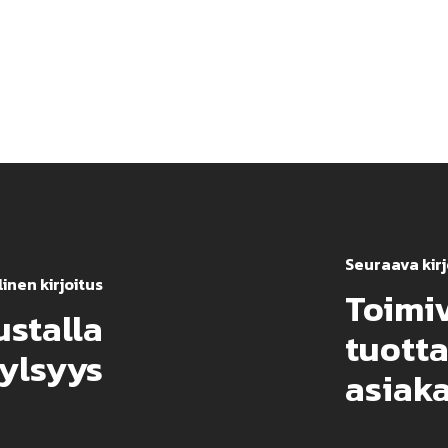
Seuraava kirj
inen kirjoitus
Toimiv
stalla
tuotta
tylsyys
asiak