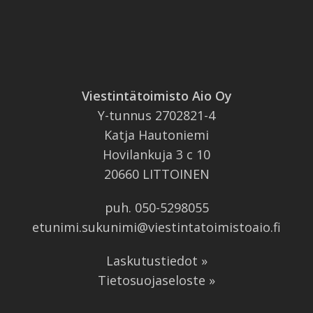
Viestintätoimisto Aio Oy
Y-tunnus 2702821-4
Katja Hautoniemi
Hovilankuja 3 c 10
20660 LITTOINEN
puh.
050-5298055
etunimi.sukunimi@viestintatoimistoaio.fi
Laskutustiedot »
Tietosuojaseloste »