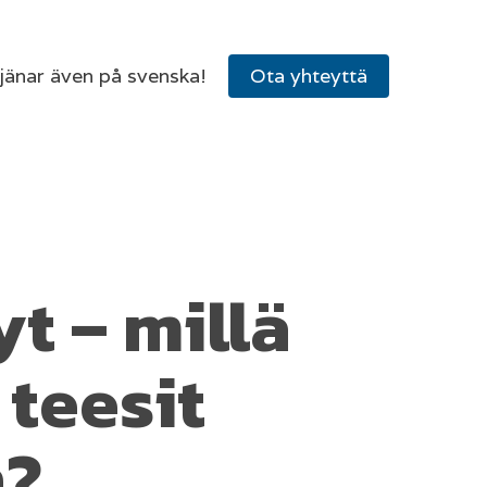
tjänar även på svenska!
Ota yhteyttä
yt – millä
 teesit
n?