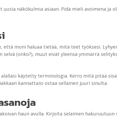
t uusia näkökulmia asiaan. Pidä mieli avoimena ja o
si
e, että moni haluaa tietää, mitä teet työksesi. Lyhy
yvin selvä (onko?), muut eivät yleensä ymmärrä selityk
alallasi käytetty terminologia. Kerro mitä pitää sisä
iakkaan kannattaisi ostaa sellainen juuri sinulta.
iasanoja
akoivan haun avulla. Kirjoita selaimen hakuruutuun 