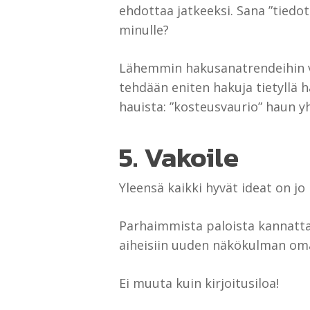
ehdottaa jatkeeksi. Sana ”tiedot
minulle?
Lähemmin hakusanatrendeihin vo
tehdään eniten hakuja tietyllä h
hauista: ”kosteusvaurio” haun y
5. Vakoile
Yleensä kaikki hyvät ideat on jo 
Parhaimmista paloista kannattaa
aiheisiin uuden näkökulman oman
Ei muuta kuin kirjoitusiloa!