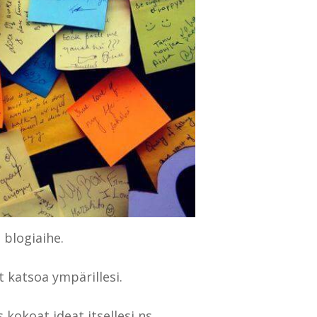
 blogiaihe.
t katsoa ympärillesi.
kokoat ideat itsellesi ns.