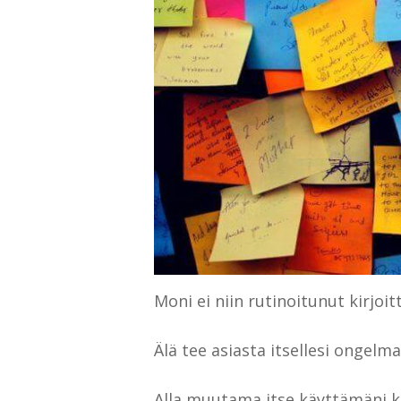
Moni ei niin rutinoitunut kirjoi
Älä tee asiasta itsellesi ongelm
Alla muutama itse käyttämäni ki