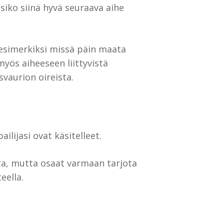
siko siinä hyvä seuraava aihe
esimerkiksi missä päin maata
myös aiheeseen liittyvistä
vaurion oireista.
ilijasi ovat käsitelleet.
sta, mutta osaat varmaan tarjota
eella.