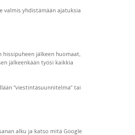
le valmis yhdistämään ajatuksia
en hissipuheen jälkeen huomaat,
sen jälkeenkään työsi kaikkia
llään ”viestintäsuunnitelma” tai
sanan alku ja katso mitä Google