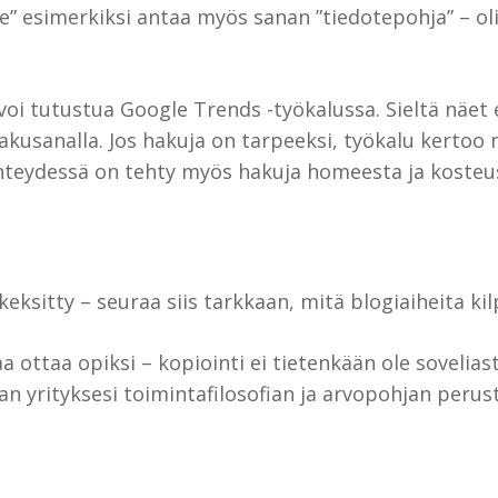
e” esimerkiksi antaa myös sanan ”tiedotepohja” – oli
i tutustua Google Trends -työkalussa. Sieltä näet 
akusanalla. Jos hakuja on tarpeeksi, työkalu kertoo 
hteydessä on tehty myös hakuja homeesta ja kosteus
keksitty – seuraa siis tarkkaan, mitä blogiaiheita kilpa
 ottaa opiksi – kopiointi ei tietenkään ole sovelia
 yrityksesi toimintafilosofian ja arvopohjan perust