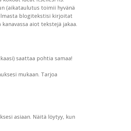
sun (aikataulutus toimii hyvänä
masta blogitekstisi kirjoitat
 kanavassa aiot tekstejä jakaa.
kaasi) saattaa pohtia samaa!
muksesi mukaan. Tarjoa
esi asiaan. Näitä löytyy, kun