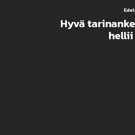
Edell
Hyvä tarinanke
helli