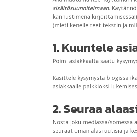
sisältösuunnitelmaan
. Käytännö
kannustimena kirjoittamisessa!)
(mieti kenelle teet tekstin ja m
1. Kuuntele asi
Poimi asiakkaalta saatu kysymys
Käsittele kysymystä blogissa i
asiakkaalle palkkioksi lukemise
2. Seuraa alaa
Nosta joku mediassa/somessa aj
seuraat oman alasi uutisia ja ke