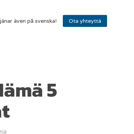
tjänar även på svenska!
Ota yhteyttä
Nämä 5
at
eja