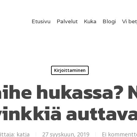
Etusivu
Palvelut
Kuka
Blogi
Vi be
Kirjoittaminen
aihe hukassa? 
inkkiä auttav
ittaja:
katja
27 syyskuun, 2019
Ei kommentt