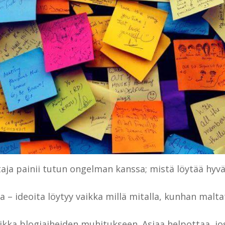
ttaja painii tutun ongelman kanssa; mistä löytää hyvä
aa – ideoita löytyy vaikka millä mitalla, kunhan malta
kka blogiaiheiden muhitukseen. Asiaa helpottaa, jos 