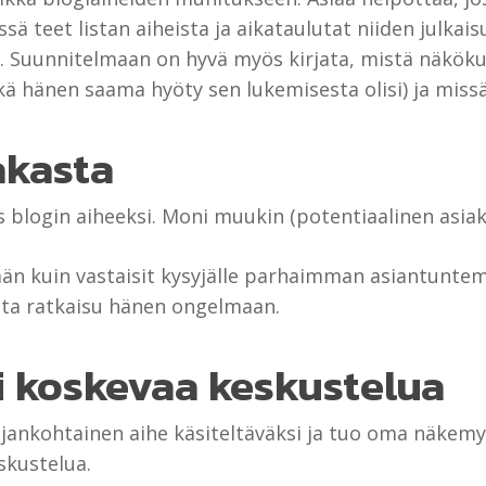
ssä teet listan aiheista ja aikataulutat niiden julkai
. Suunnitelmaan on hyvä myös kirjata, mistä näkökul
ikä hänen saama hyöty sen lukemisesta olisi) ja missä
akasta
 blogin aiheeksi. Moni muukin (potentiaalinen asiak
kään kuin vastaisit kysyjälle parhaimman asiantunte
sta ratkaisu hänen ongelmaan.
si koskevaa keskustelua
ankohtainen aihe käsiteltäväksi ja tuo oma näkemyks
skustelua.