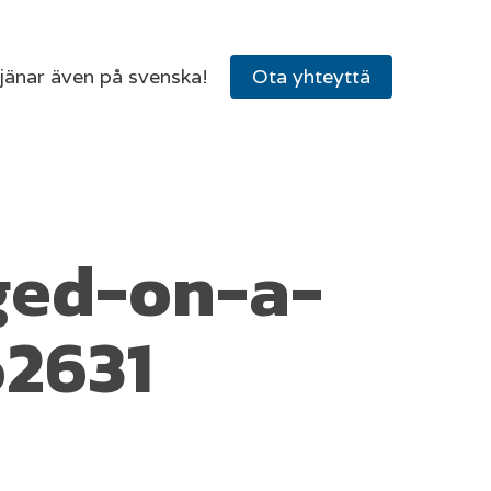
tjänar även på svenska!
Ota yhteyttä
ged-on-a-
62631