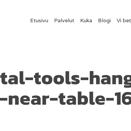
Etusivu
Palvelut
Kuka
Blogi
Vi be
tal-tools-han
-near-table-1