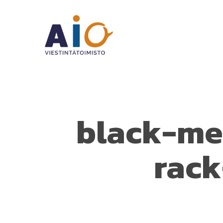
Skip
to
main
content
black-me
rack