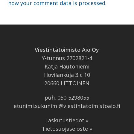
how your comment data is processed.
Viestintätoimisto Aio Oy
Y-tunnus 2702821-4
Katja Hautoniemi
Hovilankuja 3 c 10
20660 LITTOINEN
puh.
050-5298055
etunimi.sukunimi@viestintatoimistoaio.fi
Laskutustiedot »
Tietosuojaseloste »