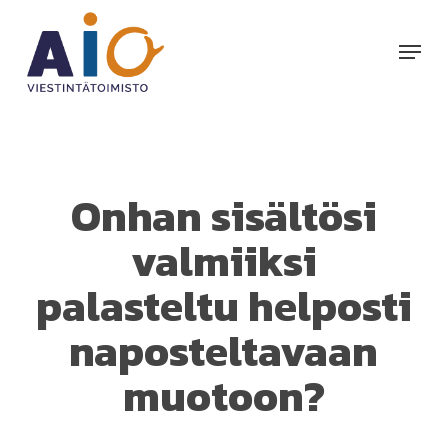
Skip
to
Menu
main
content
Onhan sisältösi
valmiiksi
palasteltu helposti
naposteltavaan
muotoon?