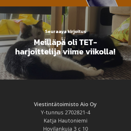
Seuraava kirjoitus
Meilläpä oli TET-
harjoittelija viime viikolla!
Viestintätoimisto Aio Oy
Y-tunnus 2702821-4
Katja Hautoniemi
Hovilankuja 3 c 10