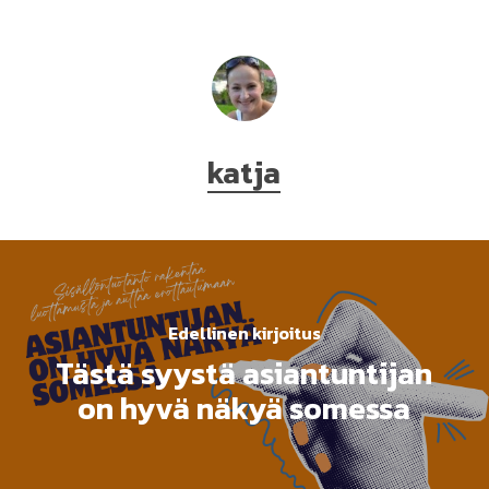
katja
Edellinen kirjoitus
Tästä syystä asiantuntijan
on hyvä näkyä somessa