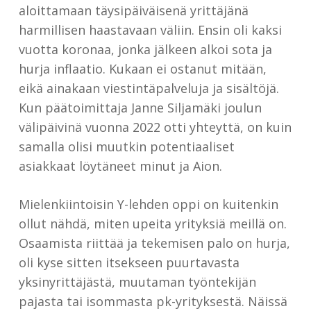
aloittamaan täysipäiväisenä yrittäjänä
harmillisen haastavaan väliin. Ensin oli kaksi
vuotta koronaa, jonka jälkeen alkoi sota ja
hurja inflaatio. Kukaan ei ostanut mitään,
eikä ainakaan viestintäpalveluja ja sisältöjä.
Kun päätoimittaja Janne Siljamäki joulun
välipäivinä vuonna 2022 otti yhteyttä, on kuin
samalla olisi muutkin potentiaaliset
asiakkaat löytäneet minut ja Aion.
Mielenkiintoisin Y-lehden oppi on kuitenkin
ollut nähdä, miten upeita yrityksiä meillä on.
Osaamista riittää ja tekemisen palo on hurja,
oli kyse sitten itsekseen puurtavasta
yksinyrittäjästä, muutaman työntekijän
pajasta tai isommasta pk-yrityksestä. Näissä