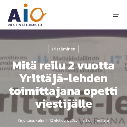
Skip
to
Menu
main
content
Yrittäminen
Mitä reilu 2 vuotta
Yrittäjä-lehden
toimittajana opetti
viestijälle
Kirjoittaja:
katja
12 elokuun, 2025
Ei kommentteja