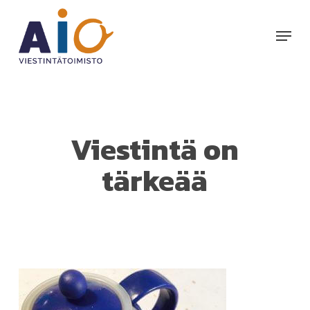
Skip
to
Menu
main
content
Viestintä on
tärkeää