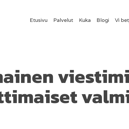
Etusivu
Palvelut
Kuka
Blogi
Vi be
inen viestimi
imaiset valmi